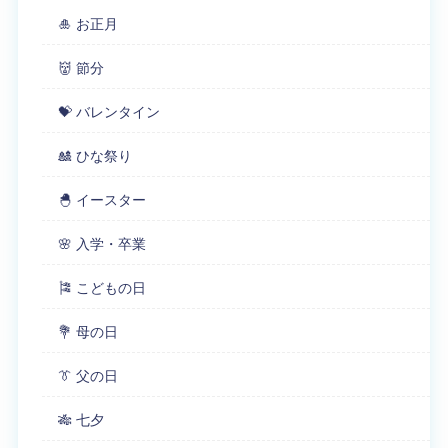
🎍 お正月
👹 節分
💝 バレンタイン
🎎 ひな祭り
🐣 イースター
🌸 入学・卒業
🎏 こどもの日
💐 母の日
👔 父の日
🎋 七夕