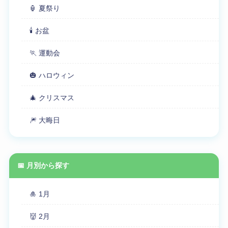
🏮 夏祭り
🕯 お盆
🏃 運動会
🎃 ハロウィン
🎄 クリスマス
🎆 大晦日
📅 月別から探す
🎍 1月
👹 2月