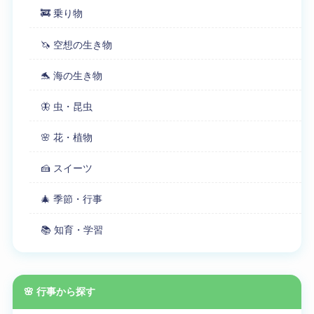
🚒 乗り物
🦄 空想の生き物
🐬 海の生き物
🦋 虫・昆虫
🌸 花・植物
🍰 スイーツ
🎄 季節・行事
📚 知育・学習
🌸 行事から探す