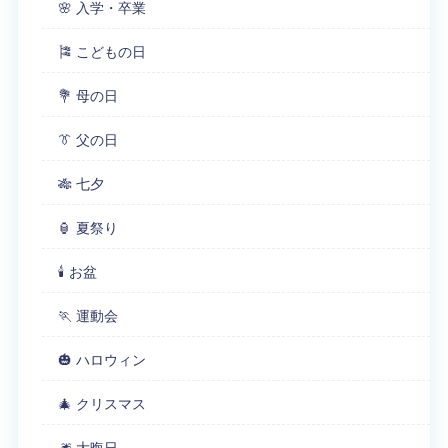
🌸 入学・卒業
🎏 こどもの日
💐 母の日
👔 父の日
🎋 七夕
🏮 夏祭り
🕯 お盆
🏃 運動会
🎃 ハロウィン
🎄 クリスマス
🎆 大晦日