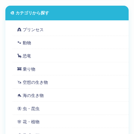
🎨 カテゴリから探す
👸 プリンセス
🐾 動物
🦕 恐竜
🚒 乗り物
🦄 空想の生き物
🐬 海の生き物
🦋 虫・昆虫
🌸 花・植物