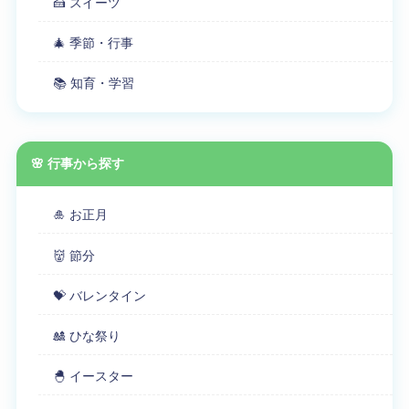
🍰 スイーツ
🎄 季節・行事
📚 知育・学習
🌸 行事から探す
🎍 お正月
👹 節分
💝 バレンタイン
🎎 ひな祭り
🐣 イースター