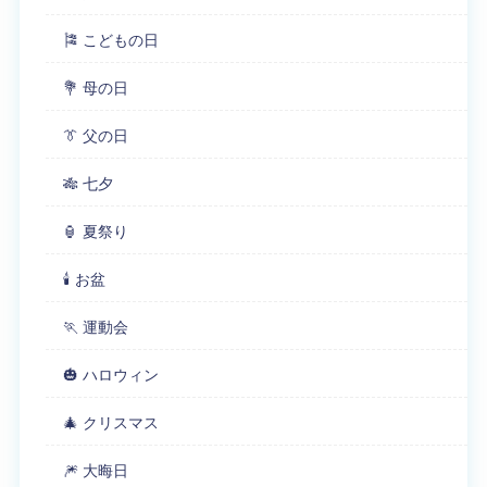
🎏 こどもの日
💐 母の日
👔 父の日
🎋 七夕
🏮 夏祭り
🕯 お盆
🏃 運動会
🎃 ハロウィン
🎄 クリスマス
🎆 大晦日