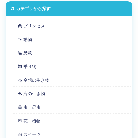
🎨 カテゴリから探す
👸 プリンセス
🐾 動物
🦕 恐竜
🚒 乗り物
🦄 空想の生き物
🐬 海の生き物
🦋 虫・昆虫
🌸 花・植物
🍰 スイーツ