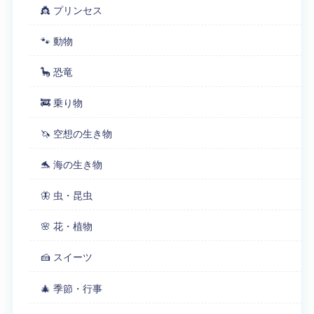
👸 プリンセス
🐾 動物
🦕 恐竜
🚒 乗り物
🦄 空想の生き物
🐬 海の生き物
🦋 虫・昆虫
🌸 花・植物
🍰 スイーツ
🎄 季節・行事