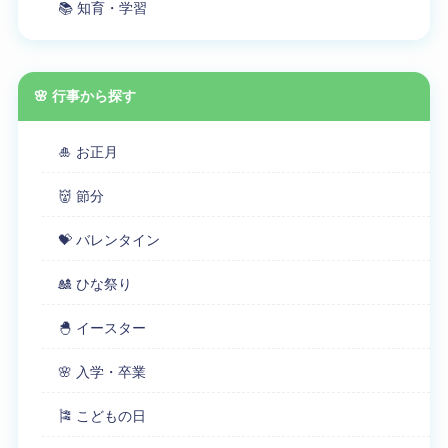
📚 知育・学習
🌸 行事から探す
🎍 お正月
👹 節分
💝 バレンタイン
🎎 ひな祭り
🐣 イースター
🌸 入学・卒業
🎏 こどもの日