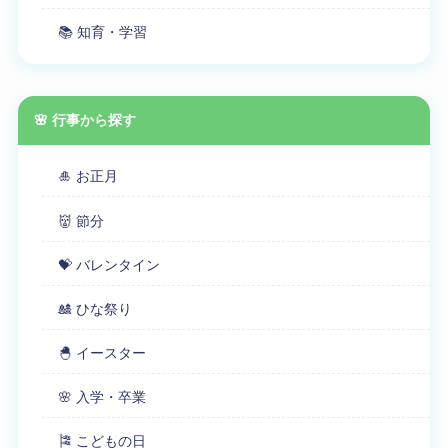
📚 知育・学習
🌸 行事から探す
🎍 お正月
👹 節分
💝 バレンタイン
🎎 ひな祭り
🐣 イースター
🌸 入学・卒業
🎏 こどもの日