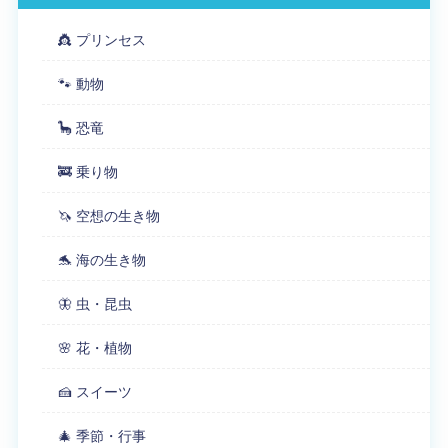
👸 プリンセス
🐾 動物
🦕 恐竜
🚒 乗り物
🦄 空想の生き物
🐬 海の生き物
🦋 虫・昆虫
🌸 花・植物
🍰 スイーツ
🎄 季節・行事