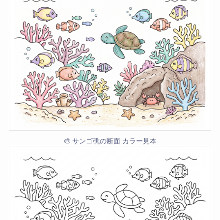
🎨 サンゴ礁の断面 カラー見本