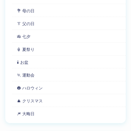
💐 母の日
👔 父の日
🎋 七夕
🏮 夏祭り
🕯 お盆
🏃 運動会
🎃 ハロウィン
🎄 クリスマス
🎆 大晦日